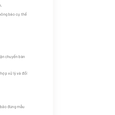
n.
hông báo cụ thể
vận chuyển bàn
hợp xử lý và đổi
m bảo đúng mẫu