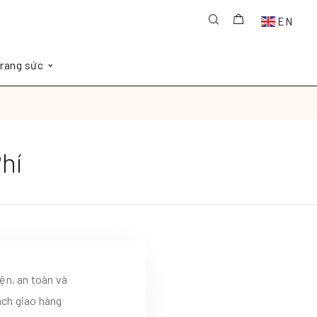
EN
rang sức
hí
ện, an toàn và
ách giao hàng