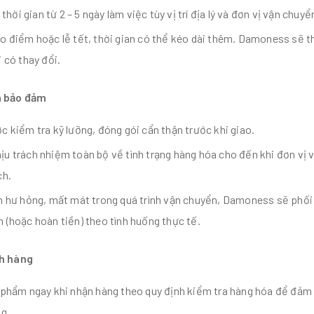
 thời gian từ 2 – 5 ngày làm việc tùy vị trí địa lý và đơn vị vận chuyể
o điểm hoặc lễ tết, thời gian có thể kéo dài thêm. Damoness sẽ t
 có thay đổi.
à bảo đảm
 kiểm tra kỹ lưỡng, đóng gói cẩn thận trước khi giao.
u trách nhiệm toàn bộ về tình trạng hàng hóa cho đến khi đơn vị 
ch.
h hư hỏng, mất mát trong quá trình vận chuyển, Damoness sẽ phối 
(hoặc hoàn tiền) theo tình huống thực tế.
h hàng
 phẩm ngay khi nhận hàng theo quy định kiểm tra hàng hóa để đả
g.