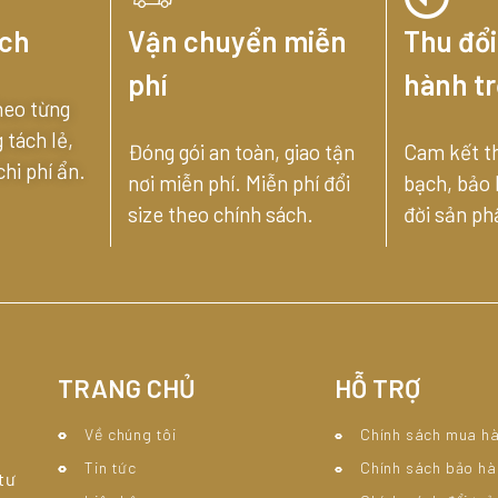
ạch
Vận chuyển miễn
Thu đổi
phí
hành tr
heo từng
tách lẻ,
Đóng gói an toàn, giao tận
Cam kết t
hi phí ẩn.
nơi miễn phí. Miễn phí đổi
bạch, bảo
size theo chính sách.
đời sản p
TRANG CHỦ
HỖ TRỢ
Về chúng tôi
Chính sách mua h
Tin tức
Chính sách bảo hà
tư